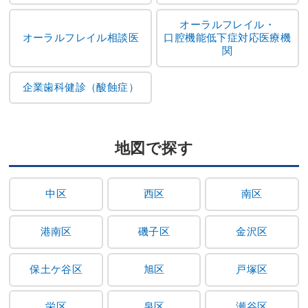
オーラルフレイル・
オーラルフレイル相談医
口腔機能低下症対応医療機
関
企業歯科健診（酸蝕症）
地図で探す
中区
西区
南区
港南区
磯子区
金沢区
保土ケ谷区
旭区
戸塚区
栄区
泉区
瀬谷区