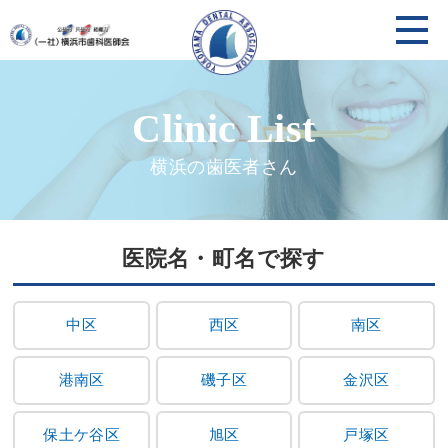
横浜の歯医者さん
医院名・町名で探す
中区
西区
南区
港南区
磯子区
金沢区
保土ケ谷区
旭区
戸塚区