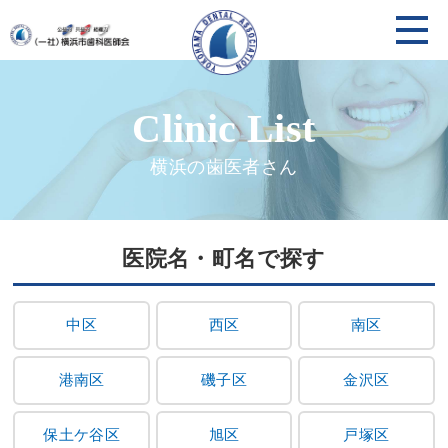
横浜の歯医者さん
医院名・町名で探す
中区
西区
南区
港南区
磯子区
金沢区
保土ケ谷区
旭区
戸塚区