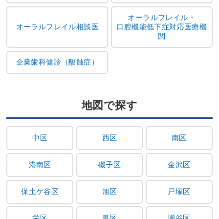
オーラルフレイル・
オーラルフレイル相談医
口腔機能低下症対応医療機
関
企業歯科健診（酸蝕症）
地図で探す
中区
西区
南区
港南区
磯子区
金沢区
保土ケ谷区
旭区
戸塚区
栄区
泉区
瀬谷区