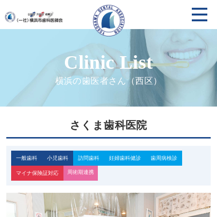
横浜の歯医者さん（西区）
さくま歯科医院
一般歯科
小児歯科
訪問歯科
妊婦歯科健診
歯周病検診
周術期連携
マイナ保険証対応