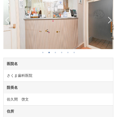
医院名
さくま歯科医院
院長名
佐久間 啓文
住所