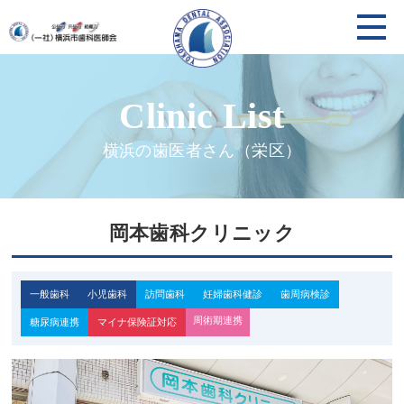
横浜の歯医者さん（栄区）
岡本歯科クリニック
一般歯科
小児歯科
訪問歯科
妊婦歯科健診
歯周病検診
周術期連携
糖尿病連携
マイナ保険証対応