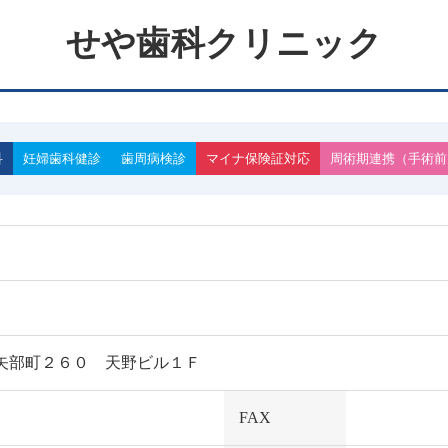
せや歯科クリニック
科
妊婦歯科健診
歯周病検診
マイナ保険証対応
周術期連携
手術前
塚区矢部町２６０ 天野ビル１Ｆ
FAX