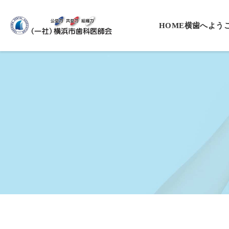
HOME
横歯へよう
会長挨拶
役員一覧
沿革
基本理念・
プライバシ
入会案内