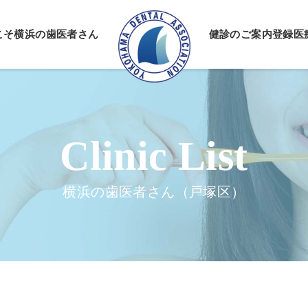
こそ
横浜の歯医者さん
健診のご案内
登録医
情報公開
ーポリシー
横浜の歯医者さん（戸塚区）