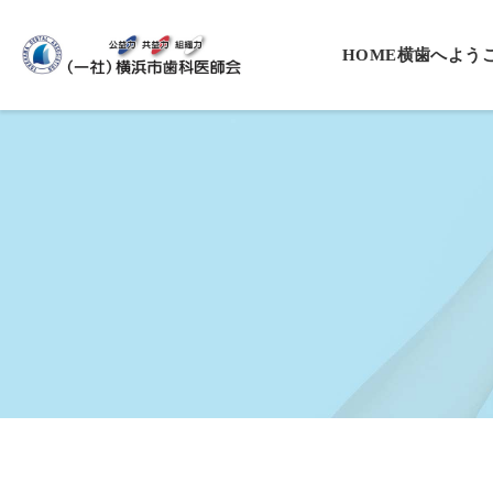
HOME
横歯へよう
会長挨拶
役員一覧
沿革
基本理念・
プライバシ
入会案内