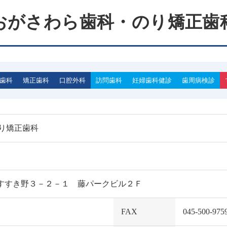
おがさわら歯科・のり矯正歯
歯科
矯正歯科
口腔外科
訪問歯科
妊婦歯科健診
歯周病検診
り矯正歯科
青葉区すすき野３－２－１ 藤パークビル２Ｆ
FAX
045-500-975