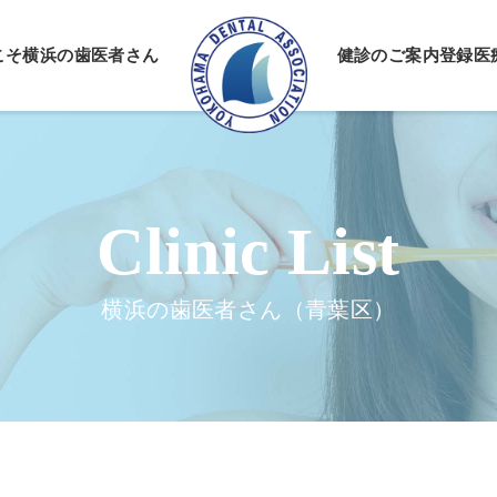
こそ
横浜の歯医者さん
健診のご案内
登録医
情報公開
ーポリシー
横浜の歯医者さん（青葉区）