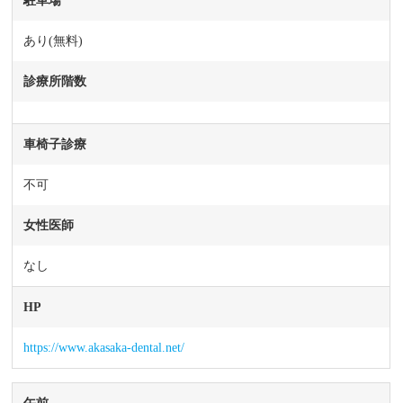
駐車場
あり(無料)
診療所階数
車椅子診療
不可
女性医師
なし
HP
https://www.akasaka-dental.net/