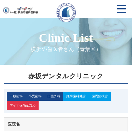
横浜の歯医者さん（青葉区）
赤坂デンタルクリニック
一般歯科
小児歯科
口腔外科
妊婦歯科健診
歯周病検診
マイナ保険証対応
医院名