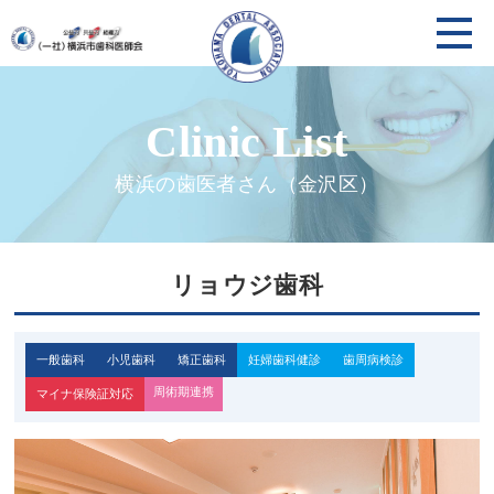
横浜の歯医者さん（金沢区）
リョウジ歯科
一般歯科
小児歯科
矯正歯科
妊婦歯科健診
歯周病検診
周術期連携
マイナ保険証対応