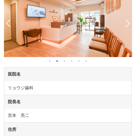
医院名
リョウジ歯科
院長名
宮本 亮二
住所