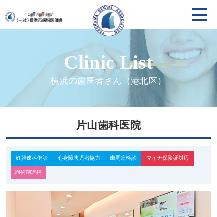
横浜の歯医者さん（港北区）
片山歯科医院
妊婦歯科健診
心身障害児者協力
歯周病検診
マイナ保険証対応
周術期連携