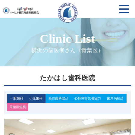
横浜の歯医者さん（青葉区）
たかはし歯科医院
一般歯科
小児歯科
妊婦歯科健診
心身障害児者協力
歯周病検診
周術期連携