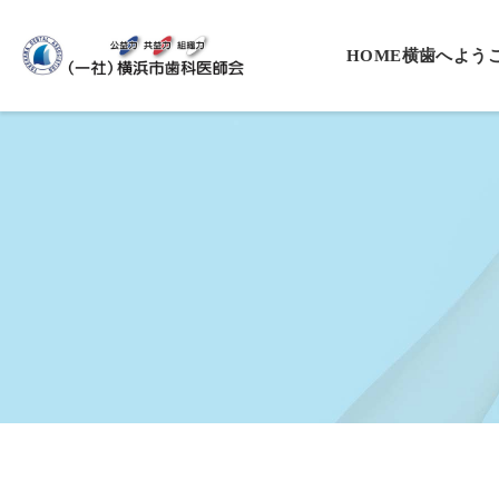
HOME
横歯へよう
会長挨拶
役員一覧
沿革
基本理念・
プライバシ
入会案内