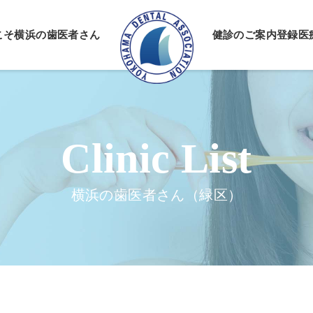
こそ
横浜の歯医者さん
健診のご案内
登録医
情報公開
ーポリシー
横浜の歯医者さん（緑区）