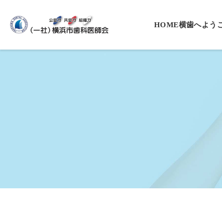
HOME
横歯へよう
会長挨拶
役員一覧
沿革
基本理念・
プライバシ
入会案内