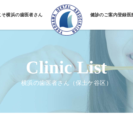
こそ
横浜の歯医者さん
健診のご案内
登録医
情報公開
ーポリシー
横浜の歯医者さん（保土ケ谷区）