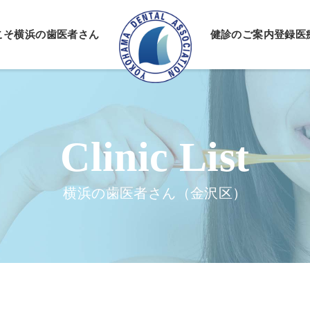
こそ
横浜の歯医者さん
健診のご案内
登録医
情報公開
ーポリシー
横浜の歯医者さん（金沢区）