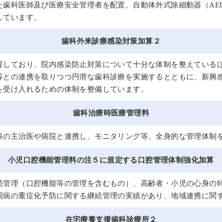
た歯科医師及び医療安全管理者を配置、自動体外式除細動器（AE
しています。
歯科外来診療感染対策加算２
置しており、院内感染防止対策について十分な体制を整えている
等との連携を取りつつ円滑な歯科診療を実施するとともに、新興
を受け入れるための体制を整備しています。
歯科治療時医療管理料
科の主治医や病院と連携し、モニタリング等、全身的な管理体制
小児口腔機能管理料の注５に規定する口腔管理体制強化加算
続管理（口腔機能等の管理を含むもの）、高齢者・小児の心身の
周病の重症化予防に関する継続管理の実績があり、地域連携に関
在宅療養支援歯科診療所２