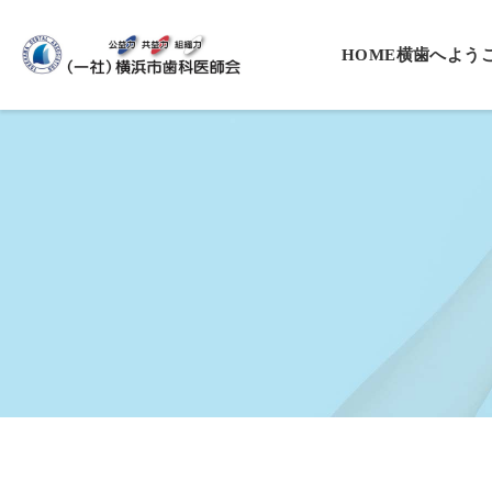
HOME
横歯へよう
会長挨拶
役員一覧
沿革
基本理念・
プライバシ
入会案内