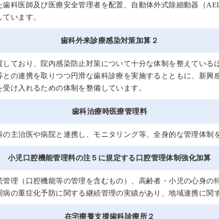
た歯科医師及び医療安全管理者を配置、自動体外式除細動器（AE
しています。
歯科外来診療感染対策加算２
置しており、院内感染防止対策について十分な体制を整えている
等との連携を取りつつ円滑な歯科診療を実施するとともに、新興
を受け入れるための体制を整備しています。
歯科治療時医療管理料
科の主治医や病院と連携し、モニタリング等、全身的な管理体制
小児口腔機能管理料の注５に規定する口腔管理体制強化加算
続管理（口腔機能等の管理を含むもの）、高齢者・小児の心身の
周病の重症化予防に関する継続管理の実績があり、地域連携に関
在宅療養支援歯科診療所２