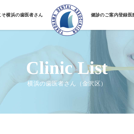
こそ
横浜の歯医者さん
健診のご案内
登録医
情報公開
ーポリシー
横浜の歯医者さん（金沢区）