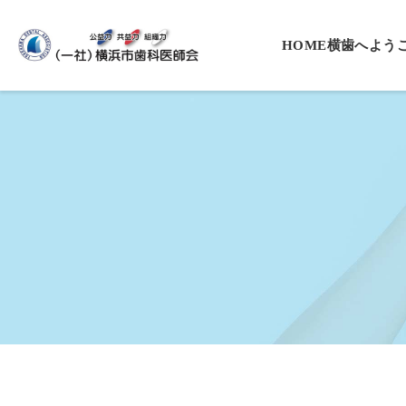
HOME
横歯へよう
会長挨拶
役員一覧
沿革
基本理念・
プライバシ
入会案内