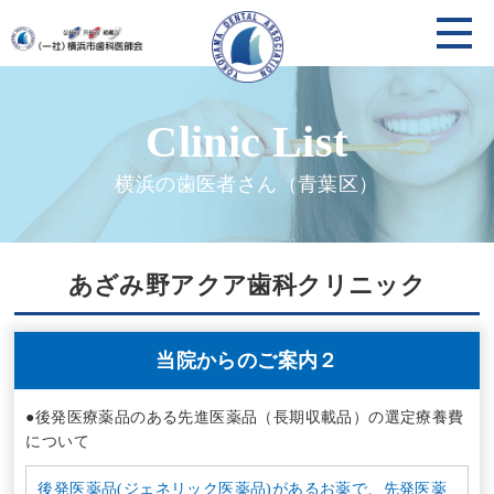
横浜の歯医者さん（青葉区）
あざみ野アクア歯科クリニック
当院からのご案内２
●後発医療薬品のある先進医薬品（長期収載品）の選定療養費
について
後発医薬品(ジェネリック医薬品)があるお薬で、先発医薬