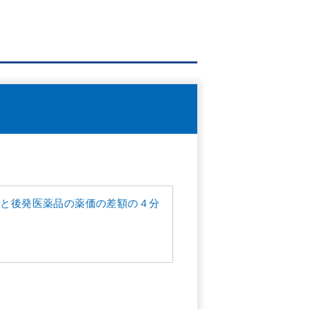
品と後発医薬品の薬価の差額の４分
。