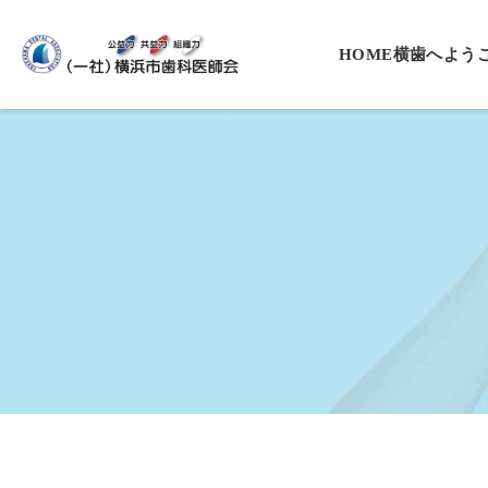
HOME
横歯へよう
会長挨拶
役員一覧
沿革
基本理念・
プライバシ
入会案内