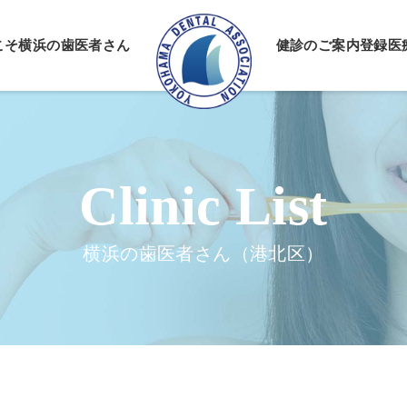
こそ
横浜の歯医者さん
健診のご案内
登録医
情報公開
ーポリシー
横浜の歯医者さん（港北区）