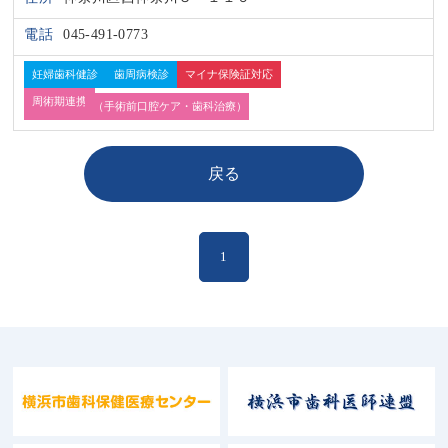
電話
045-491-0773
妊婦歯科健診
歯周病検診
マイナ保険証対応
周術期連携
手術前口腔ケア・歯科治療
戻る
1